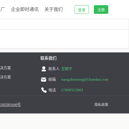
工厂
企业即时通讯
关于我们
注册
登录
联系我们
决方案
联系人
王昭宁
决方案
邮箱
wangzhaoning@chandao.com
电话
17669512663
002001646号
隐私政策