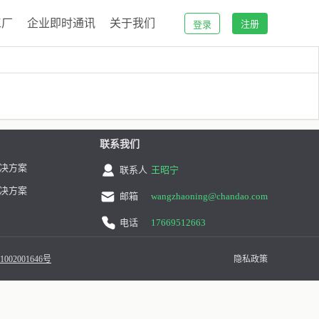
工厂
企业即时通讯
关于我们
注册
登录
联系我们
决方案
联系人
王昭宁
决方案
邮箱
wangzhaoning@chandao.com
电话
17669512663
002001646号
隐私政策