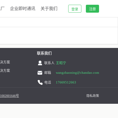
工厂
企业即时通讯
关于我们
注册
登录
联系我们
决方案
联系人
王昭宁
决方案
邮箱
wangzhaoning@chandao.com
电话
17669512663
002001646号
隐私政策